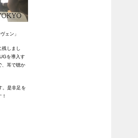
ーヴェン」
に残しまし
UGを導入す
で、耳で聴か
ます。是非足を
す！