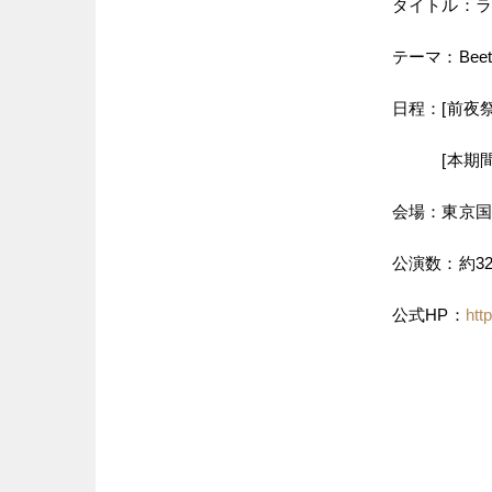
タイトル：ラ
テーマ：Bee
日程：[前夜祭
[本期間]2
会場：東京国
公演数：約3
公式HP：
http