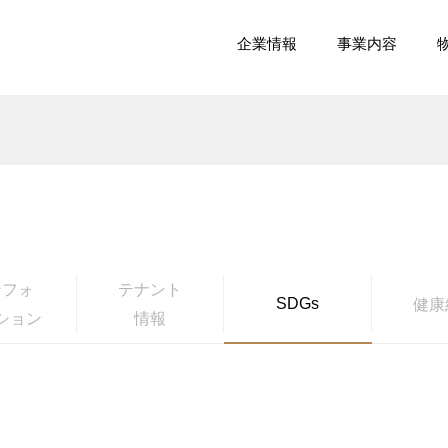
式会社
企業情報
事業内容
ンフォ
テナント
SDGs
健康
ション
情報