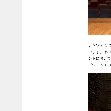
テンワスでは
います。その
ントにおいて
「SOUND