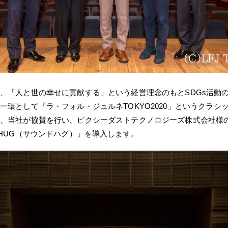
、「人と世の幸せに貢献する」という経営理念のもとSDGs活動
一環として「ラ・フォル・ジュルネTOKYO2020」というクラシ
、当社が協賛を行い、ピクシーダストテクノロジーズ株式会社様
 HUG（サウンドハグ）」を導入します。