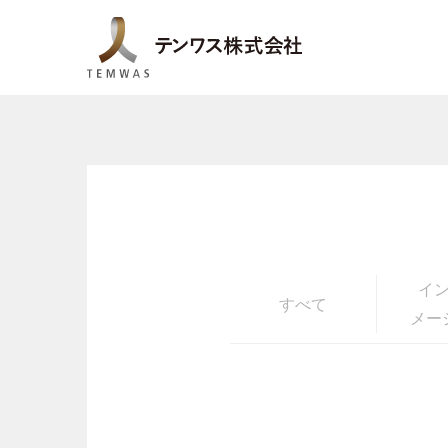
テンワス株
イ
すべて
メー